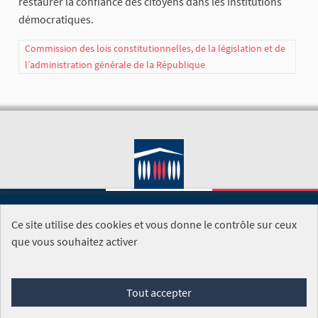
restaurer la confiance des citoyens dans les institutions
démocratiques.
Commission des lois constitutionnelles, de la législation et de
l’administration générale de la République
Ce site utilise des cookies et vous donne le contrôle sur ceux
SITE DE L'ASSEMBLÉE NATIONALE
que vous souhaitez activer
Foire aux questions
Tout accepter
Conditions générales d'utilisation (CGU)
Accessibilité
Mentions légales
Cookies