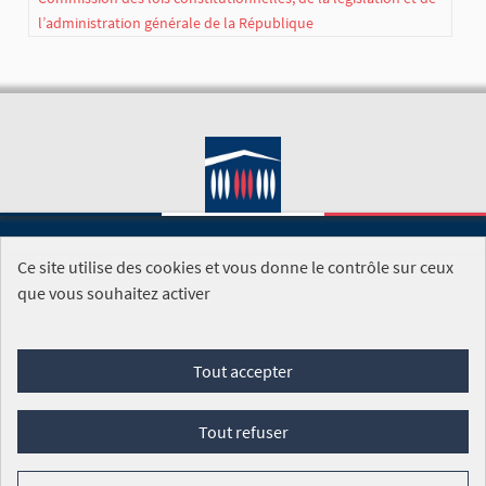
l’administration générale de la République
Ce site utilise des cookies et vous donne le contrôle sur ceux
SITE DE L'ASSEMBLÉE NATIONALE
que vous souhaitez activer
Foire aux questions
Tout accepter
Conditions générales d'utilisation (CGU)
Accessibilité
Mentions légales
Cookies
Tout refuser
Site réalisé par
Open Source Politics
grâce au
logiciel libre
Decidim
.