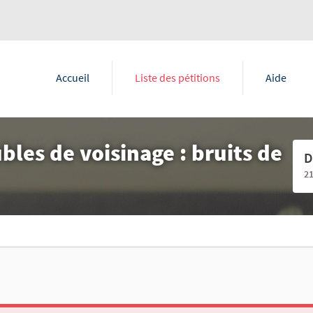
Accueil
Liste des pétitions
Aide
les de voisinage : bruits de
D
2