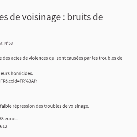
s de voisinage : bruits de
nt:
N°53
e des actes de violences qui sont causées par les troubles de
sieurs homicides.
l=FR&ceid=FR%3Afr
 faible répression des troubles de voisinage.
68 euros.
F612