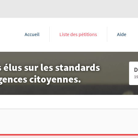
Accueil
Liste des pétitions
Aide
 élus sur les standards
D
igences citoyennes.
1