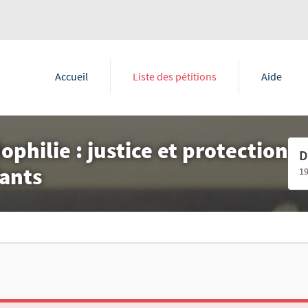
Accueil
Liste des pétitions
Aide
ophilie : justice et protection
D
ants
1