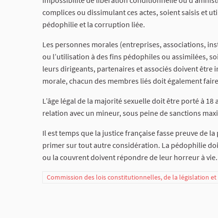
impossibilité de libération conditionnelle ou d’amnist
complices ou dissimulant ces actes, soient saisis et uti
pédophilie et la corruption liée.
Les personnes morales (entreprises, associations, insti
ou l’utilisation à des fins pédophiles ou assimilées, 
leurs dirigeants, partenaires et associés doivent être
morale, chacun des membres liés doit également faire
L’âge légal de la majorité sexuelle doit être porté à 18
relation avec un mineur, sous peine de sanctions max
Il est temps que la justice française fasse preuve de l
primer sur tout autre considération. La pédophilie doi
ou la couvrent doivent répondre de leur horreur à vie.
Commission des lois constitutionnelles, de la législation e