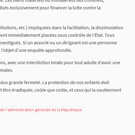
ie. Les biens matériels ou immatériels des criminels,
lisés exclusivement pour financer la lutte contre la
tutions, etc.) impliquées dans la facilitation, la dissimulation
soient immédiatement placées sous contrôle de l’État. Tous
 investigués. Si un associé ou un dirigeant est une personne
 l’objet d’une enquête approfondie.
 ans, avec une interdiction totale pour tout adulte d’avoir une
imales.
a plus grande fermeté. La protection de nos enfants doit
t être éradiquée, coûte que coûte, et ceux qui la soutiennent
t de l’administration générale de la République