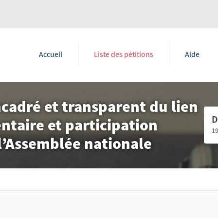
Accueil
Liste des pétitions
Aide
cadré et transparent du lien
D
taire et participation
1
 l’Assemblée nationale