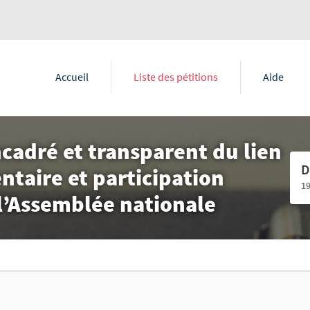
Accueil
Liste des pétitions
Aide
cadré et transparent du lien
D
taire et participation
1
 l’Assemblée nationale