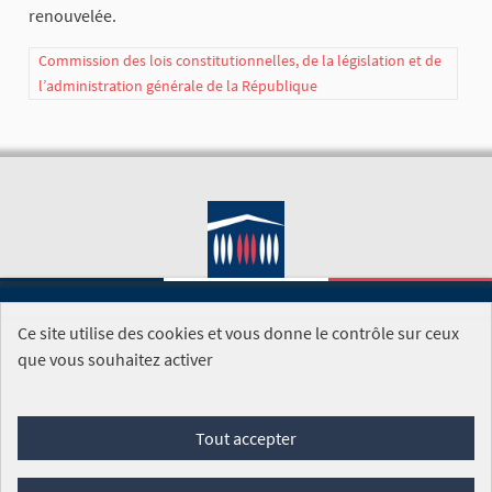
renouvelée.
Commission des lois constitutionnelles, de la législation et de
l’administration générale de la République
Ce site utilise des cookies et vous donne le contrôle sur ceux
SITE DE L'ASSEMBLÉE NATIONALE
que vous souhaitez activer
Foire aux questions
Tout accepter
Conditions générales d'utilisation (CGU)
Accessibilité
Mentions légales
Cookies