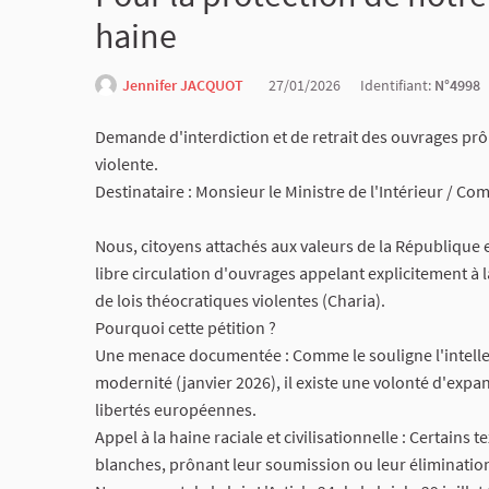
haine
Jennifer JACQUOT
27/01/2026
Identifiant:
N°4998
Demande d'interdiction et de retrait des ouvrages prôna
violente.
​Destinataire : Monsieur le Ministre de l'Intérieur / C
​Nous, citoyens attachés aux valeurs de la République et
libre circulation d'ouvrages appelant explicitement à la
de lois théocratiques violentes (Charia).
​Pourquoi cette pétition ?
​Une menace documentée : Comme le souligne l'intellec
modernité (janvier 2026), il existe une volonté d'expa
libertés européennes.
​Appel à la haine raciale et civilisationnelle : Certain
blanches, prônant leur soumission ou leur éliminatio