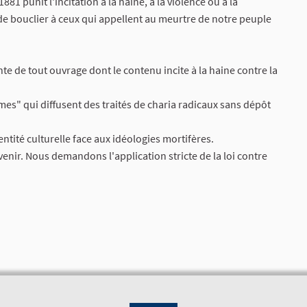
t 1881 punit l'incitation à la haine, à la violence ou à la
 de bouclier à ceux qui appellent au meurtre de notre peuple
nte de tout ouvrage dont le contenu incite à la haine contre la
mes" qui diffusent des traités de charia radicaux sans dépôt
entité culturelle face aux idéologies mortifères.
 avenir. Nous demandons l'application stricte de la loi contre