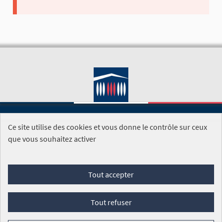
Ce site utilise des cookies et vous donne le contrôle sur ceux
SITE DE L'ASSEMBLÉE NATIONALE
que vous souhaitez activer
Foire aux questions
Tout accepter
Conditions générales d'utilisation (CGU)
Accessibilité
Mentions légales
Cookies
Tout refuser
Site réalisé par
Open Source Politics
grâce au
logiciel libre