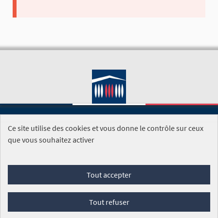
Ce site utilise des cookies et vous donne le contrôle sur ceux
SITE DE L'ASSEMBLÉE NATIONALE
que vous souhaitez activer
Foire aux questions
Tout accepter
Conditions générales d'utilisation (CGU)
Accessibilité
Mentions légales
Cookies
Tout refuser
Site réalisé par
Open Source Politics
grâce au
logiciel libre