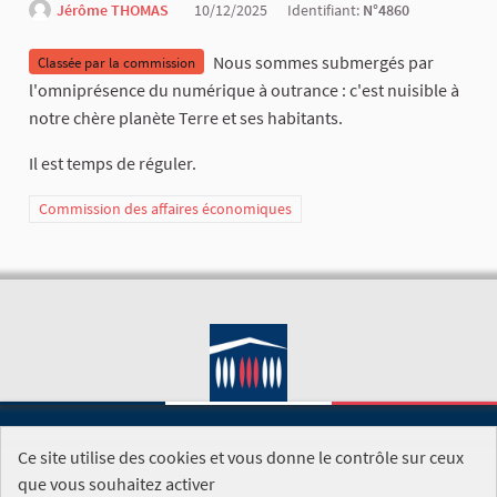
Jérôme THOMAS
10/12/2025
Identifiant:
N°4860
Nous sommes submergés par
Classée par la commission
l'omniprésence du numérique à outrance : c'est nuisible à
notre chère planète Terre et ses habitants.
Il est temps de réguler.
Commission des affaires économiques
Ce site utilise des cookies et vous donne le contrôle sur ceux
SITE DE L'ASSEMBLÉE NATIONALE
que vous souhaitez activer