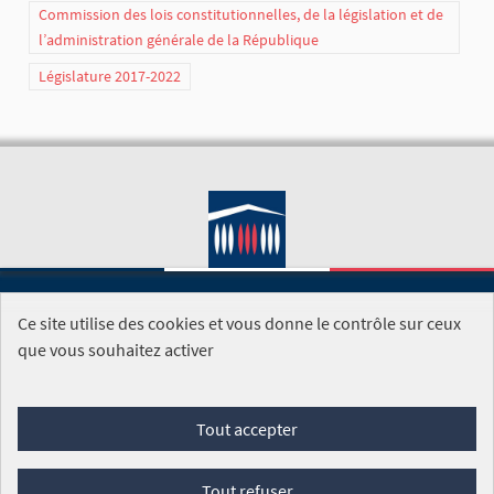
Commission des lois constitutionnelles, de la législation et de
l’administration générale de la République
Législature 2017-2022
Ce site utilise des cookies et vous donne le contrôle sur ceux
SITE DE L'ASSEMBLÉE NATIONALE
que vous souhaitez activer
Foire aux questions
Tout accepter
Conditions générales d'utilisation (CGU)
Accessibilité
Mentions légales
Cookies
Tout refuser