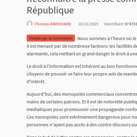
République
Thomas ANDOUARD
28/11/2025
Identifiant:
N°479
Nous sommes à l'heure où le 
Classée par la commission
Il est menacé par de nombreux facteurs: les facilités
alarmante, cela mettant en grand danger le droit à une 
Le droit à l'information est inhérent au bon fonction
citoyens de pouvoir se faire leur propre avis de manièr
d'intérêt.
Aujourd'hui, des monopoles commerciaux concentren
mains de certains patrons. Et il est de notoriété publi
médiatiques pour promouvoir une propagande confor
Ces monopoles sont extrêmement dangereux pour notre
personnes n'ayant pas accès à des contre-discours ou à