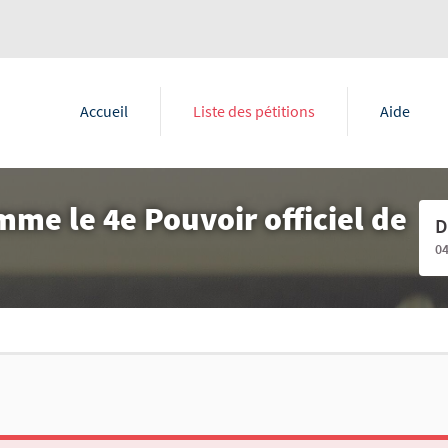
Accueil
Liste des pétitions
Aide
mme le 4e Pouvoir officiel de
D
0