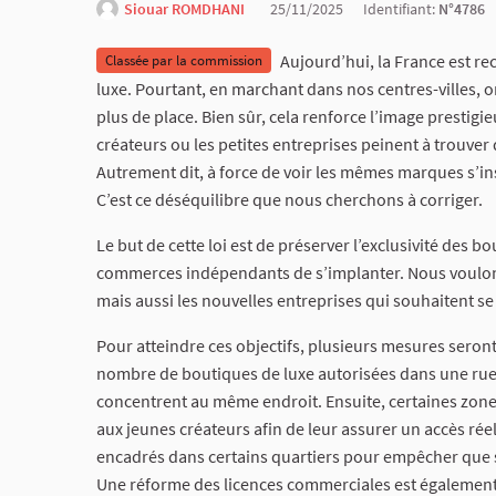
Siouar ROMDHANI
25/11/2025
Identifiant:
N°4786
Aujourd’hui, la France est 
Classée par la commission
luxe. Pourtant, en marchant dans nos centres-villes, 
plus de place. Bien sûr, cela renforce l’image prestigi
créateurs ou les petites entreprises peinent à trouver
Autrement dit, à force de voir les mêmes marques s’ins
C’est ce déséquilibre que nous cherchons à corriger.
Le but de cette loi est de préserver l’exclusivité des bo
commerces indépendants de s’implanter. Nous voulons
mais aussi les nouvelles entreprises qui souhaitent se
Pour atteindre ces objectifs, plusieurs mesures seront
nombre de boutiques de luxe autorisées dans une rue 
concentrent au même endroit. Ensuite, certaines zone
aux jeunes créateurs afin de leur assurer un accès ré
encadrés dans certains quartiers pour empêcher que se
Une réforme des licences commerciales est également p