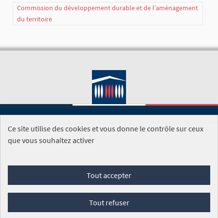
Commission du développement durable et de l’aménagement
du territoire
Ce site utilise des cookies et vous donne le contrôle sur ceux
SITE DE L'ASSEMBLÉE NATIONALE
que vous souhaitez activer
Foire aux questions
Tout accepter
Conditions générales d'utilisation (CGU)
Accessibilité
Mentions légales
Cookies
Tout refuser
Site réalisé par
Open Source Politics
grâce au
logiciel libre