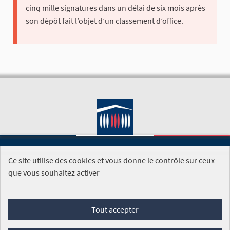
cinq mille signatures dans un délai de six mois après
son dépôt fait l’objet d’un classement d’office.
Ce site utilise des cookies et vous donne le contrôle sur ceux
SITE DE L'ASSEMBLÉE NATIONALE
que vous souhaitez activer
Foire aux questions
Tout accepter
Conditions générales d'utilisation (CGU)
Accessibilité
Mentions légales
Cookies