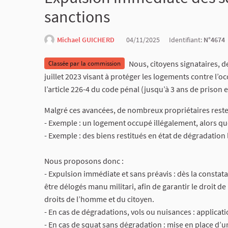
sanctions
Michael GUICHERD
04/11/2025
Identifiant:
N°4674
Nous, citoyens signataires, 
Classée par la commission
juillet 2023 visant à protéger les logements contre l’occ
l’article 226-4 du code pénal (jusqu’à 3 ans de prison 
Malgré ces avancées, de nombreux propriétaires reste
- Exemple : un logement occupé illégalement, alors que
- Exemple : des biens restitués en état de dégradation
Nous proposons donc :
- Expulsion immédiate et sans préavis : dès la constata
être délogés manu militari, afin de garantir le droit de
droits de l’homme et du citoyen.
- En cas de dégradations, vols ou nuisances : applica
- En cas de squat sans dégradation : mise en place d’u