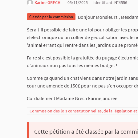
Karine GRECH
05/11/2025
Identifiant:
N°4556
Bonjour Monsieurs , Mesda
Classée par la commission
Serait-il possible de faire une loi pour obliger les pr
élélectronique ou un collier de géocalisation avec le n
'animal errant qui rentre dans les jardins ou se prom
Faire si c'est possible la gratuitée du puçage électroni
d'animaux non pas tous les mêmes budget !
Comme ça quand un chat viens dans notre jardin sans y êt
cour une amende de 150£ pour ne pas s'en occuper de
Cordialement Madame Grech karine,andrée
Commission des lois constitutionnelles, de la législation e
Cette pétition a été classée par la commi