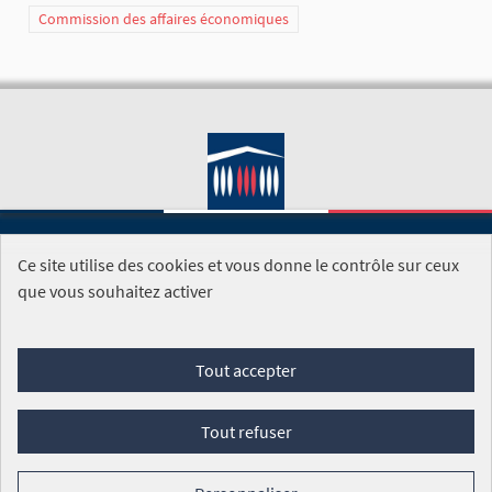
Commission des affaires économiques
Ce site utilise des cookies et vous donne le contrôle sur ceux
SITE DE L'ASSEMBLÉE NATIONALE
que vous souhaitez activer
Foire aux questions
Tout accepter
Conditions générales d'utilisation (CGU)
Accessibilité
Mentions légales
Cookies
Tout refuser
Site réalisé par
Open Source Politics
grâce au
logiciel libre
Decidim
.