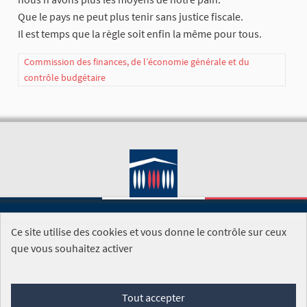
Que le pays ne peut plus tenir sans justice fiscale.
Il est temps que la règle soit enfin la même pour tous.
Commission des finances, de l’économie générale et du
contrôle budgétaire
Ce site utilise des cookies et vous donne le contrôle sur ceux
SITE DE L'ASSEMBLÉE NATIONALE
que vous souhaitez activer
Foire aux questions
Tout accepter
Conditions générales d'utilisation (CGU)
Accessibilité