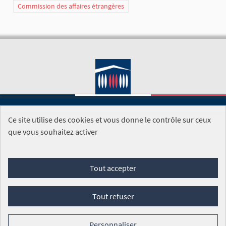
Commission des affaires étrangères
Ce site utilise des cookies et vous donne le contrôle sur ceux
SITE DE L'ASSEMBLÉE NATIONALE
que vous souhaitez activer
Foire aux questions
Tout accepter
Conditions générales d'utilisation (CGU)
Accessibilité
Mentions légales
Cookies
Tout refuser
Site réalisé par
Open Source Politics
grâce au
logiciel libre
Decidim
.
Personnaliser