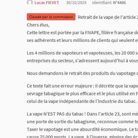
Lucas FIEVET
30/10/2025
Identifiant:
N°4486
Retrait de la vape de l'article 
Classée par la commission
Chers élus,
Cette lettre est portée par la FIVAPE, filière français
ses adhérents et leurs millions de clients qui veulen
Les 4 millions de vapoteurs et vapoteuses, les 20 000 
entreprises du secteur, s'adressent aujourd'hui à vous
Nous demandons le retrait des produits du vapotage du
Ce texte fait une erreur majeure : il décrète que la vap
sevrage tabagique le plus efficace et le plus utilisé e
celui de la vape indépendante de l’industrie du tabac. 
La vape N’EST PAS du tabac ! Dans l'article 23, sont m
une porte de sortie du tabagisme, reconnue comme te
Taxer le vapotage est une absurdité économique. Le tab
cause 75 000 morts. La vape, à l'inverse, génère des é