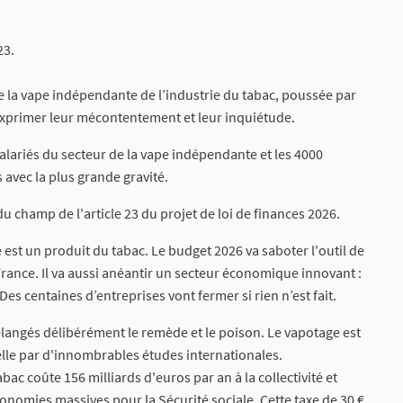
23.
e de la vape indépendante de l’industrie du tabac, poussée par
t exprimer leur mécontentement et leur inquiétude.
salariés du secteur de la vape indépendante et les 4000
 avec la plus grande gravité.
 champ de l'article 23 du projet de loi de finances 2026.
e est un produit du tabac. Le budget 2026 va saboter l'outil de
n France. Il va aussi anéantir un secteur économique innovant :
Des centaines d’entreprises vont fermer si rien n’est fait.
élangés délibérément le remède et le poison. Le vapotage est
lle par d'innombrables études internationales.
ac coûte 156 milliards d'euros par an à la collectivité et
conomies massives pour la Sécurité sociale. Cette taxe de 30 €