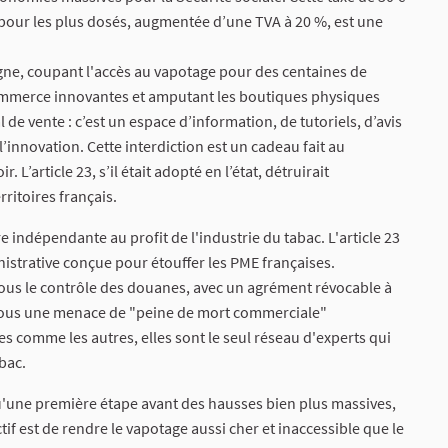
 € pour les plus dosés, augmentée d’une TVA à 20 %, est une
 ligne, coupant l'accès au vapotage pour des centaines de
-commerce innovantes et amputant les boutiques physiques
de vente : c’est un espace d’information, de tutoriels, d’avis
l’innovation. Cette interdiction est un cadeau fait au
’article 23, s’il était adopté en l’état, détruirait
ritoires français.
ère indépendante au profit de l'industrie du tabac. L'article 23
nistrative conçue pour étouffer les PME françaises.
sous le contrôle des douanes, avec un agrément révocable à
 sous une menace de "peine de mort commerciale"
comme les autres, elles sont le seul réseau d'experts qui
bac.
qu'une première étape avant des hausses bien plus massives,
if est de rendre le vapotage aussi cher et inaccessible que le