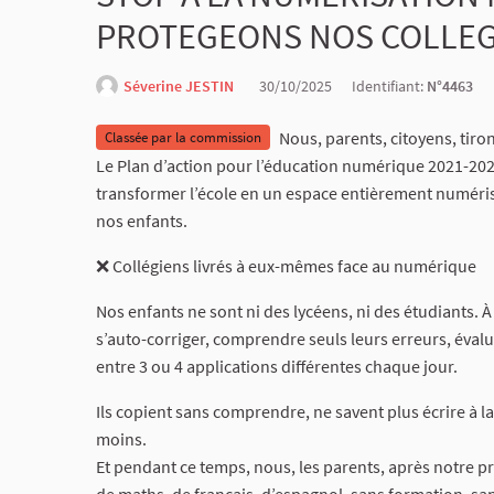
PROTEGEONS NOS COLLEGI
Séverine JESTIN
30/10/2025
Identifiant:
N°4463
Nous, parents, citoyens, tiron
Classée par la commission
Le Plan d’action pour l’éducation numérique 2021-2027
transformer l’école en un espace entièrement numéri
nos enfants.
❌ Collégiens livrés à eux-mêmes face au numérique
Nos enfants ne sont ni des lycéens, ni des étudiants. À
s’auto-corriger, comprendre seuls leurs erreurs, évalue
entre 3 ou 4 applications différentes chaque jour.
Ils copient sans comprendre, ne savent plus écrire à l
moins.
Et pendant ce temps, nous, les parents, après notre p