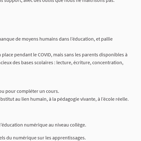
ns support, avec des outils que nous ne maîtrisons pas.
manque de moyens humains dans l’éducation, et pallie
place pendant le COVID, mais sans les parents disponibles à
ieux des bases scolaires : lecture, écriture, concentration,
 ou pour compléter un cours.
tut au lien humain, à la pédagogie vivante, à l’école réelle.
d’éducation numérique au niveau collège.
éels du numérique sur les apprentissages.