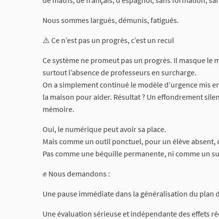
de maths, de français, d’espagnol, sans formation, sa
Nous sommes largués, démunis, fatigués.
⚠️ Ce n’est pas un progrès, c’est un recul
Ce système ne promeut pas un progrès. Il masque le 
surtout l’absence de professeurs en surcharge.
On a simplement continué le modèle d’urgence mis en 
la maison pour aider. Résultat ? Un effondrement silenc
mémoire.
Oui, le numérique peut avoir sa place.
Mais comme un outil ponctuel, pour un élève absent,
Pas comme une béquille permanente, ni comme un substi
✊ Nous demandons :
Une pause immédiate dans la généralisation du plan 
Une évaluation sérieuse et indépendante des effets r