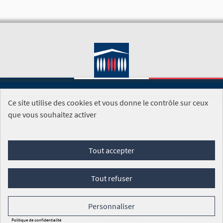
Ce site utilise des cookies et vous donne le contrôle sur ceux
SITE DE L'ASSEMBLÉE NATIONALE
que vous souhaitez activer
Foire aux questions
Tout accepter
Conditions générales d'utilisation (CGU)
Accessibilité
Mentions légales
Cookies
Tout refuser
Site réalisé par
Open Source Politics
grâce au
logiciel libre
Decidim
.
Personnaliser
Panneau de gestion des cookies
Politique de confidentialité