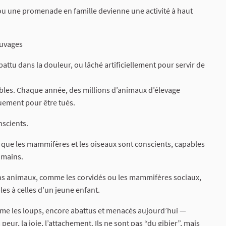
 ou une promenade en famille devienne une activité à haut
auvages
abattu dans la douleur, ou lâché artificiellement pour servir de
bles. Chaque année, des millions d’animaux d’élevage
uement pour être tués.
nscients.
 que les mammifères et les oiseaux sont conscients, capables
umains.
ns animaux, comme les corvidés ou les mammifères sociaux,
s à celles d’un jeune enfant.
t même les loups, encore abattus et menacés aujourd’hui —
 peur, la joie, l’attachement. Ils ne sont pas “du gibier”, mais