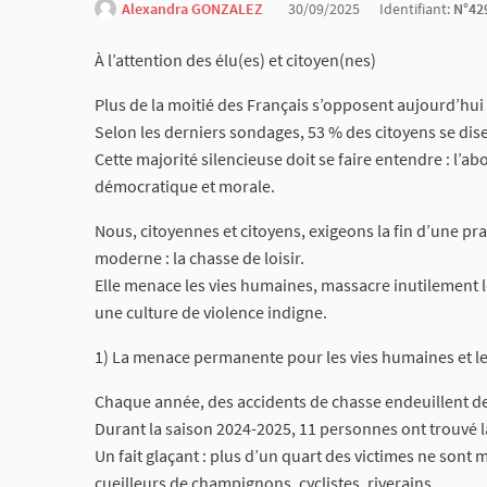
Alexandra GONZALEZ
30/09/2025
Identifiant:
N°42
À l’attention des élu(es) et citoyen(nes)
Plus de la moitié des Français s’opposent aujourd’hui 
Selon les derniers sondages, 53 % des citoyens se dise
Cette majorité silencieuse doit se faire entendre : l’ab
démocratique et morale.
Nous, citoyennes et citoyens, exigeons la fin d’une pr
moderne : la chasse de loisir.
Elle menace les vies humaines, massacre inutilement 
une culture de violence indigne.
1) La menace permanente pour les vies humaines et le
Chaque année, des accidents de chasse endeuillent des
Durant la saison 2024-2025, 11 personnes ont trouvé la
Un fait glaçant : plus d’un quart des victimes ne so
cueilleurs de champignons, cyclistes, riverains.