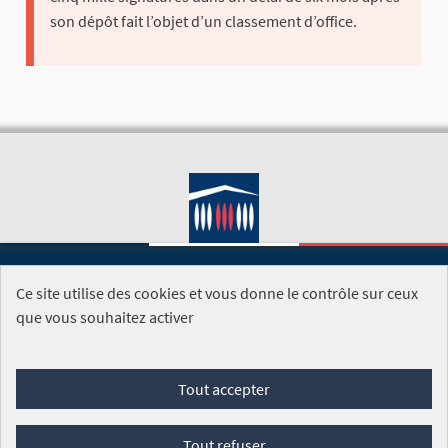
son dépôt fait l’objet d’un classement d’office.
Ce site utilise des cookies et vous donne le contrôle sur ceux
SITE DE L'ASSEMBLÉE NATIONALE
que vous souhaitez activer
Foire aux questions
Tout accepter
Conditions générales d'utilisation (CGU)
Accessibilité
Mentions légales
Cookies
Tout refuser