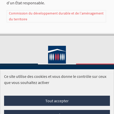
d’un État responsable.
Commission du développement durable et de l’aménagement
du territoire
Ce site utilise des cookies et vous donne le contrôle sur ceux
SITE DE L'ASSEMBLÉE NATIONALE
que vous souhaitez activer
Foire aux questions
Tout accepter
Conditions générales d'utilisation (CGU)
Accessibilité
Mentions légales
Cookies