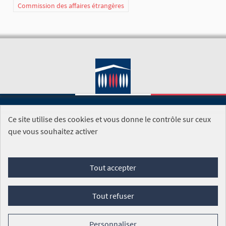
Commission des affaires étrangères
Ce site utilise des cookies et vous donne le contrôle sur ceux
SITE DE L'ASSEMBLÉE NATIONALE
que vous souhaitez activer
Foire aux questions
Tout accepter
Conditions générales d'utilisation (CGU)
Accessibilité
Mentions légales
Cookies
Tout refuser
Site réalisé par
Open Source Politics
grâce au
logiciel libre
Decidim
.
Personnaliser