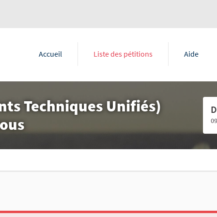
Accueil
Liste des pétitions
Aide
ts Techniques Unifiés)
D
tous
0