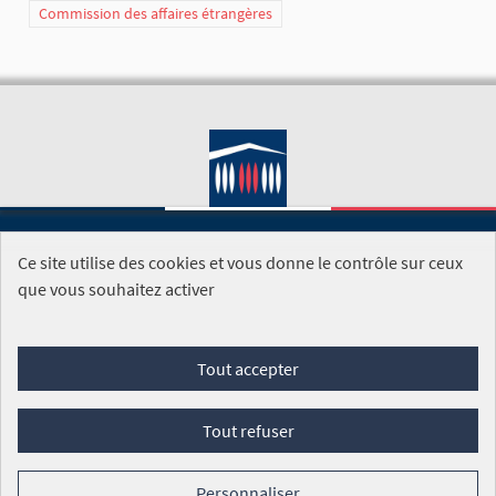
Commission des affaires étrangères
Ce site utilise des cookies et vous donne le contrôle sur ceux
SITE DE L'ASSEMBLÉE NATIONALE
que vous souhaitez activer
Foire aux questions
Tout accepter
Conditions générales d'utilisation (CGU)
Accessibilité
Mentions légales
Cookies
Tout refuser
Site réalisé par
Open Source Politics
grâce au
logiciel libre
Decidim
.
Personnaliser