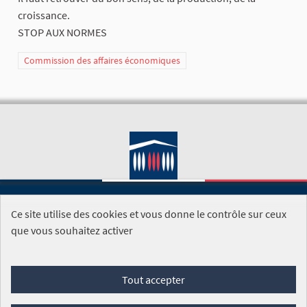
croissance.
STOP AUX NORMES
Commission des affaires économiques
Ce site utilise des cookies et vous donne le contrôle sur ceux
SITE DE L'ASSEMBLÉE NATIONALE
que vous souhaitez activer
Foire aux questions
Tout accepter
Conditions générales d'utilisation (CGU)
Accessibilité
Mentions légales
Cookies