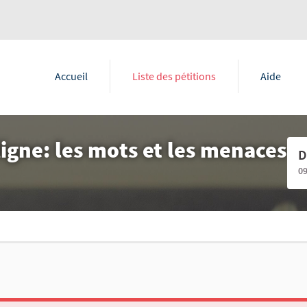
Accueil
Liste des pétitions
Aide
igne: les mots et les menaces
D
0