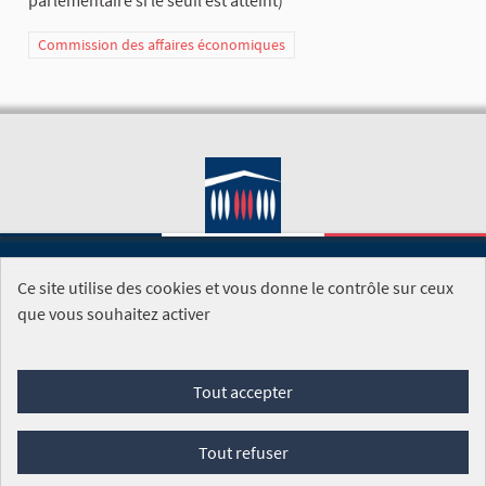
parlementaire si le seuil est atteint)
Commission des affaires économiques
Ce site utilise des cookies et vous donne le contrôle sur ceux
SITE DE L'ASSEMBLÉE NATIONALE
que vous souhaitez activer
Foire aux questions
Tout accepter
Conditions générales d'utilisation (CGU)
Accessibilité
Mentions légales
Cookies
Tout refuser
Site réalisé par
Open Source Politics
grâce au
logiciel libre