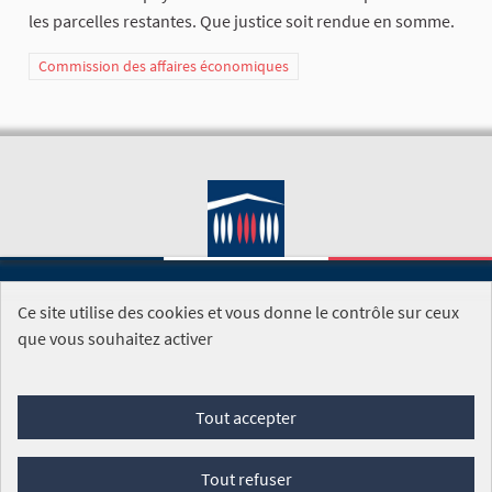
les parcelles restantes. Que justice soit rendue en somme.
Commission des affaires économiques
Ce site utilise des cookies et vous donne le contrôle sur ceux
SITE DE L'ASSEMBLÉE NATIONALE
que vous souhaitez activer
Foire aux questions
Tout accepter
Conditions générales d'utilisation (CGU)
Accessibilité
Mentions légales
Cookies
Tout refuser