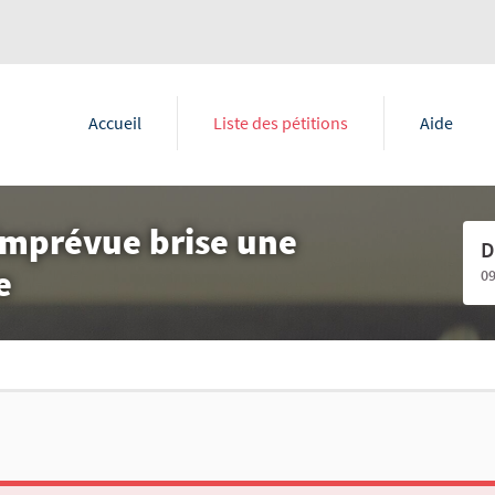
Accueil
Liste des pétitions
Aide
imprévue brise une
D
e
0