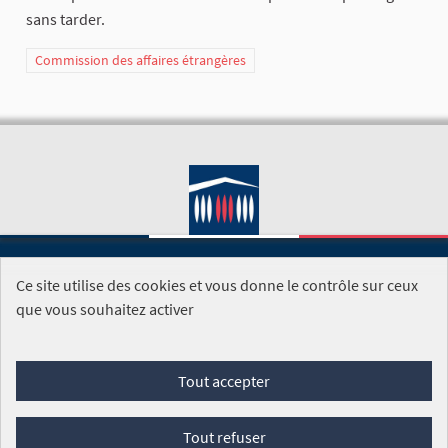
sans tarder.
Commission des affaires étrangères
Ce site utilise des cookies et vous donne le contrôle sur ceux
SITE DE L'ASSEMBLÉE NATIONALE
que vous souhaitez activer
Foire aux questions
Tout accepter
Conditions générales d'utilisation (CGU)
Accessibilité
Mentions légales
Cookies
Tout refuser