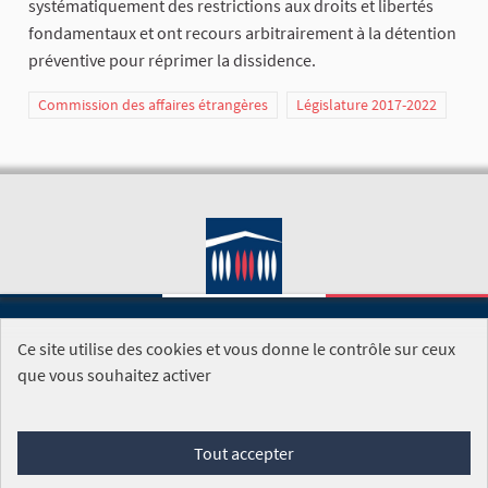
systématiquement des restrictions aux droits et libertés
fondamentaux et ont recours arbitrairement à la détention
préventive pour réprimer la dissidence.
Commission des affaires étrangères
Législature 2017-2022
Ce site utilise des cookies et vous donne le contrôle sur ceux
SITE DE L'ASSEMBLÉE NATIONALE
que vous souhaitez activer
Foire aux questions
Tout accepter
Conditions générales d'utilisation (CGU)
Accessibilité
Mentions légales
Cookies