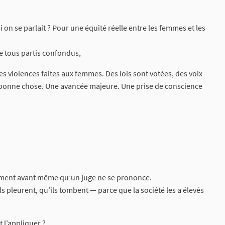
 on se parlait ? Pour une équité réelle entre les femmes et les
e tous partis confondus,
es violences faites aux femmes. Des lois sont votées, des voix
ne bonne chose. Une avancée majeure. Une prise de conscience
ement avant même qu’un juge ne se prononce.
s pleurent, qu’ils tombent — parce que la société les a élevés
t l’appliquer ?