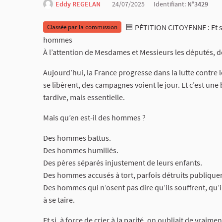
Eddy REGELAN
24/07/2025
Identifiant:
N°3429
🟦 PÉTITION CITOYENNE : Et si
Classée par la commission
hommes
À l’attention de Mesdames et Messieurs les députés, d
Aujourd’hui, la France progresse dans la lutte contre l
se libèrent, des campagnes voient le jour. Et c’est u
tardive, mais essentielle.
Mais qu’en est-il des hommes ?
Des hommes battus.
Des hommes humiliés.
Des pères séparés injustement de leurs enfants.
Des hommes accusés à tort, parfois détruits publiqu
Des hommes qui n’osent pas dire qu’ils souffrent, qu’il
à se taire.
Et si, à force de crier à la parité, on oubliait de vraimen