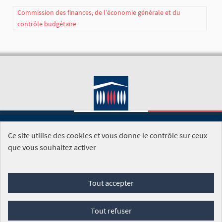
Commission des finances, de l’économie générale et du
contrôle budgétaire
Ce site utilise des cookies et vous donne le contrôle sur ceux
SITE DE L'ASSEMBLÉE NATIONALE
que vous souhaitez activer
Foire aux questions
Tout accepter
Conditions générales d'utilisation (CGU)
Accessibilité
Mentions légales
Cookies
Tout refuser