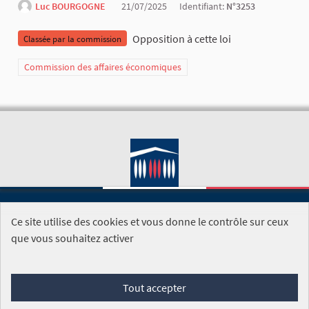
Luc BOURGOGNE
21/07/2025
Identifiant:
N°3253
Opposition à cette loi
Classée par la commission
Commission des affaires économiques
Ce site utilise des cookies et vous donne le contrôle sur ceux
SITE DE L'ASSEMBLÉE NATIONALE
que vous souhaitez activer
Foire aux questions
Tout accepter
Conditions générales d'utilisation (CGU)
Accessibilité