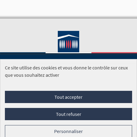
Ce site utilise des cookies et vous donne le contrôle sur ceux
SITE DE L'ASSEMBLÉE NATIONALE
que vous souhaitez activer
Foire aux questions
Tout accepter
Conditions générales d'utilisation (CGU)
Accessibilité
Mentions légales
Cookies
Tout refuser
Site réalisé par
Open Source Politics
grâce au
logiciel libre
Decidim
.
Personnaliser