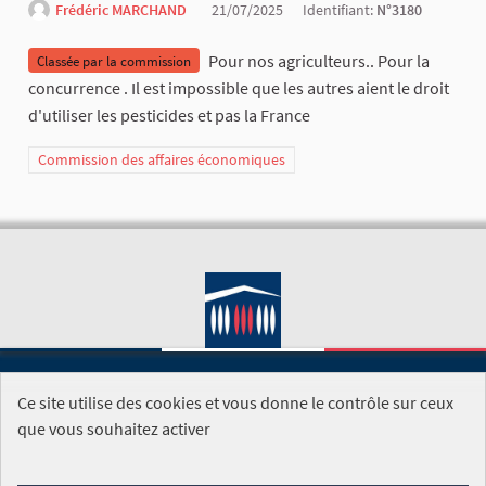
Frédéric MARCHAND
21/07/2025
Identifiant:
N°3180
Pour nos agriculteurs.. Pour la
Classée par la commission
concurrence . Il est impossible que les autres aient le droit
d'utiliser les pesticides et pas la France
Commission des affaires économiques
Ce site utilise des cookies et vous donne le contrôle sur ceux
SITE DE L'ASSEMBLÉE NATIONALE
que vous souhaitez activer