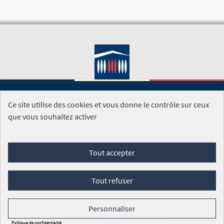
Ce site utilise des cookies et vous donne le contrôle sur ceux
SITE DE L'ASSEMBLÉE NATIONALE
que vous souhaitez activer
Foire aux questions
Tout accepter
Conditions générales d'utilisation (CGU)
Accessibilité
Mentions légales
Cookies
Tout refuser
Site réalisé par
Open Source Politics
grâce au
logiciel libre
Decidim
.
Personnaliser
Panneau de gestion des cookies
Politique de confidentialité