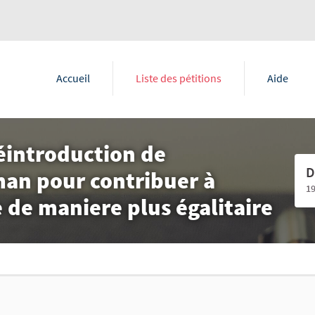
Accueil
Liste des pétitions
Aide
réintroduction de
D
an pour contribuer à
1
e de maniere plus égalitaire