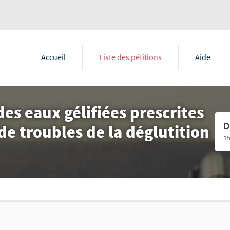
Accueil
Liste des pétitions
Aide
s eaux gélifiées prescrites
D
de troubles de la déglutition
1