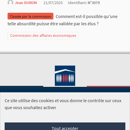
Jean DURON
21/07/2025
Identifiant:
N°3079
Comment est-il possible qu'une
Classée par la commission
telle absurdité puisse être validée par les élus ?
Commission des affaires économiques
Ce site utilise des cookies et vous donne le contrôle sur ceux
SITE DE L'ASSEMBLÉE NATIONALE
que vous souhaitez activer
Foire aux questions
Tout accepter