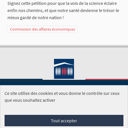
Signez cette pétition pour que la voix de la science éclaire
enfin nos chemins, et que notre santé devienne le trésor le
mieux gardé de notre nation !
Commission des affaires économiques
Ce site utilise des cookies et vous donne le contrôle sur ceux
SITE DE L'ASSEMBLÉE NATIONALE
que vous souhaitez activer
Foire aux questions
Tout accepter
Conditions générales d'utilisation (CGU)
Accessibilité