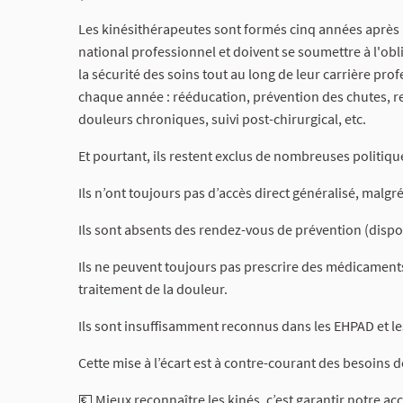
Les kinésithérapeutes sont formés cinq années après l
national professionnel et doivent se soumettre à l'obli
la sécurité des soins tout au long de leur carrière pro
chaque année : rééducation, prévention des chutes, re
douleurs chroniques, suivi post-chirurgical, etc.
Et pourtant, ils restent exclus de nombreuses politiqu
Ils n’ont toujours pas d’accès direct généralisé, malgré
Ils sont absents des rendez-vous de prévention (dispo
Ils ne peuvent toujours pas prescrire des médicaments 
traitement de la douleur.
Ils sont insuffisamment reconnus dans les EHPAD et le
Cette mise à l’écart est à contre-courant des besoins d
💶 Mieux reconnaître les kinés, c’est garantir notre ac