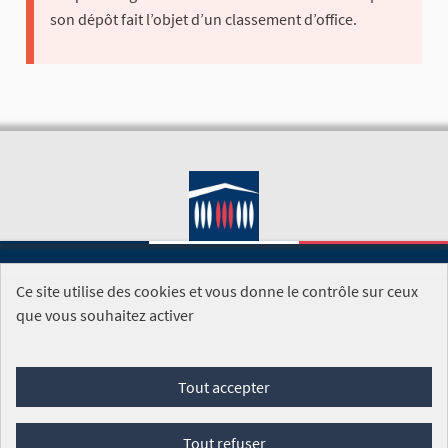
son dépôt fait l’objet d’un classement d’office.
Ce site utilise des cookies et vous donne le contrôle sur ceux
SITE DE L'ASSEMBLÉE NATIONALE
que vous souhaitez activer
Foire aux questions
Tout accepter
Conditions générales d'utilisation (CGU)
Accessibilité
Mentions légales
Cookies
Tout refuser